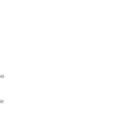
ei
h
ie