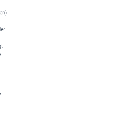
en)
der
gt
e
z.