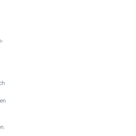
n-
uch
fen
en.