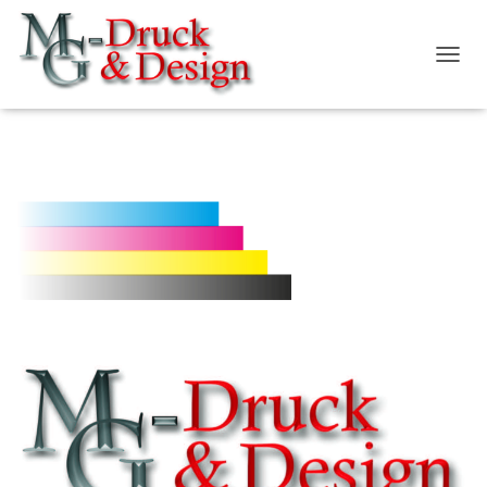
N
A
V
I
G
A
T
I
O
N
U
M
S
C
H
A
L
T
E
N