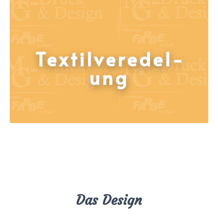
Tex­til­ver­edel­
ung
Das Design