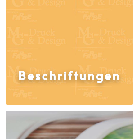
Be­schrif­tung­en