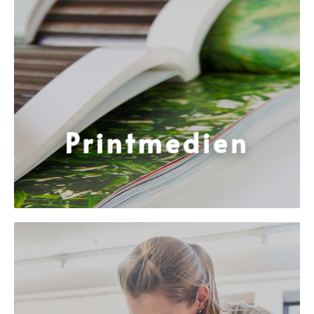
Print­me­di­en