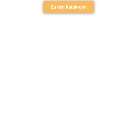
Zu den Katalogen
Kontakt
Bindergasse 10 • 94060 Pocking
+49 (0) 8531 – 914481
mail@mg-druck-design.de
Social Media